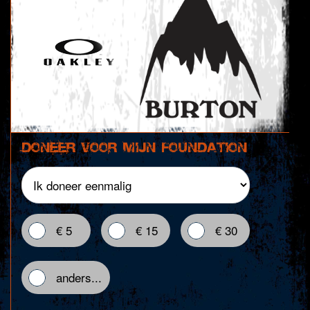
Doneer voor mijn foundation
€ 5
€ 15
€ 30
anders...