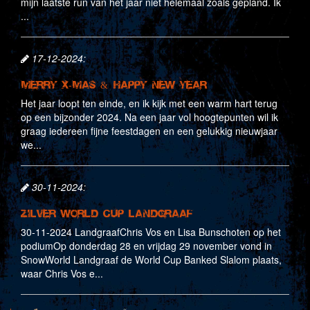
mijn laatste run van het jaar niet helemaal zoals gepland. Ik
...
17-12-2024:
Merry X-Mas & Happy New Year
Het jaar loopt ten einde, en ik kijk met een warm hart terug
op een bijzonder 2024. Na een jaar vol hoogtepunten wil ik
graag iedereen fijne feestdagen en een gelukkig nieuwjaar
we...
30-11-2024:
Zilver World Cup Landgraaf
30-11-2024 LandgraafChris Vos en Lisa Bunschoten op het
podiumOp donderdag 28 en vrijdag 29 november vond in
SnowWorld Landgraaf de World Cup Banked Slalom plaats,
waar Chris Vos e...