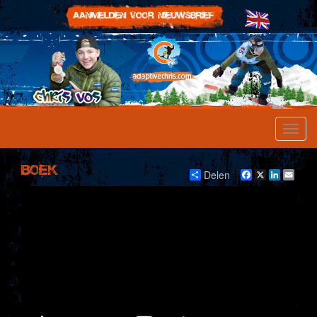
Boek
Delen
Facebook
X
LinkedI
Emai