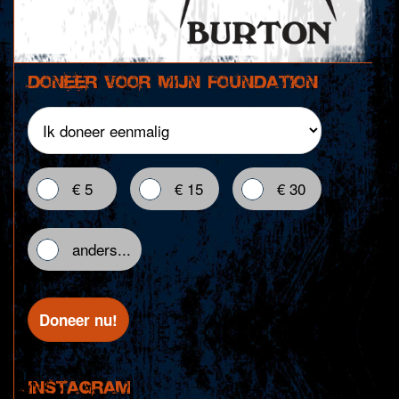
Doneer voor mijn foundation
€ 5
€ 15
€ 30
anders...
INSTAGRAM