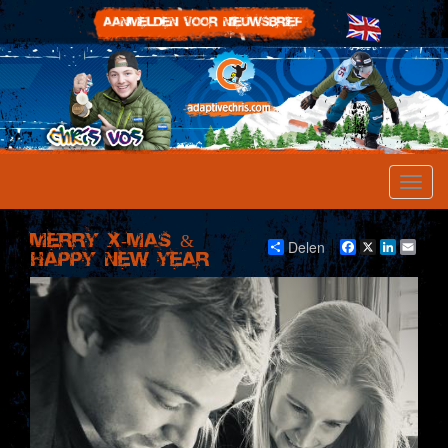
Merry X-Mas &
Delen
Facebook
X
LinkedI
Emai
Happy New Year