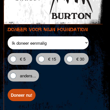
Doneer voor mijn foundation
€ 5
€ 15
€ 30
anders...