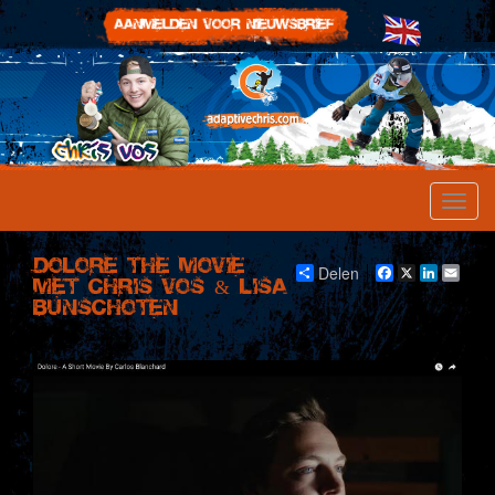
Dolore the Movie
Delen
Facebook
X
LinkedI
Emai
met Chris Vos & Lisa
Bunschoten